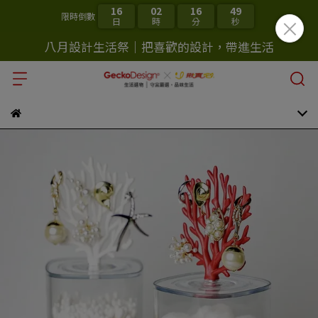
16
02
16
48
限時倒數
日
時
分
秒
八月設計生活祭｜把喜歡的設計，帶進生活