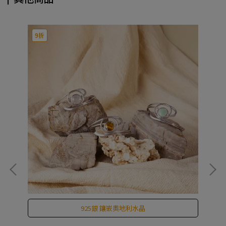
9折
925銀 鑲嵌奧地利水晶