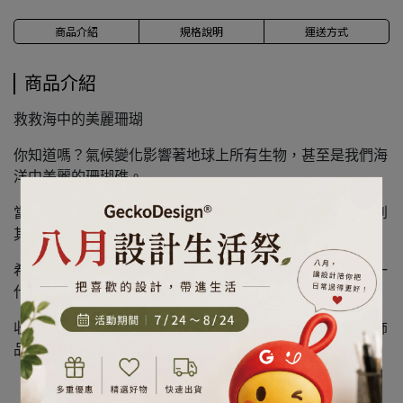
商品介紹
規格說明
運送方式
商品介紹
救救海中的美麗珊瑚
你知道嗎？氣候變化影響著地球上所有生物，甚至是我們海
洋中美麗的珊瑚礁。
當全球氣溫逐漸升高，暖化效應將使珊瑚白化，進而影響到
其他海洋生物。
希望當你使用商品時，能夠多為地球上的生物及我們的下一
代著想。
收納罐可收納棉花棒等小物，上面的珊瑚還可以垂掛你的飾
品。