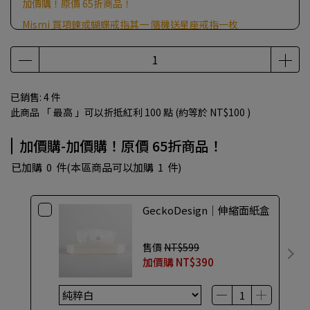
加價購！原價 65折商品！
Mismi 買項鍊或蝴蝶戒指其一 隨機送星座戒指一枚
訂單滿500元，加贈好禮(贈品隨機出，不挑樣色)
已銷售: 4 件
此商品 「 最高 」可以折抵紅利
100
點 (約等於
NT$100
)
加價購-加價購！原價 65折商品！
已加購
0
件
(本區商品可以加購
1
件)
GeckoDesign｜伸縮面紙盒
售價
NT$599
加價購
NT$390