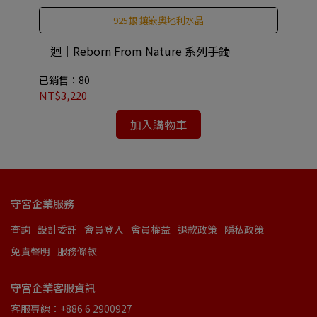
925銀 鑲嵌奧地利水晶
｜迴｜Reborn From Nature 系列手鐲
Ar
已銷售：80
已銷
NT$3,220
NT
加入購物車
守宮企業服務
查詢
設計委託
會員登入
會員權益
退款政策
隱私政策
免責聲明
服務條款
守宮企業客服資訊
客服專線：+886 6 2900927