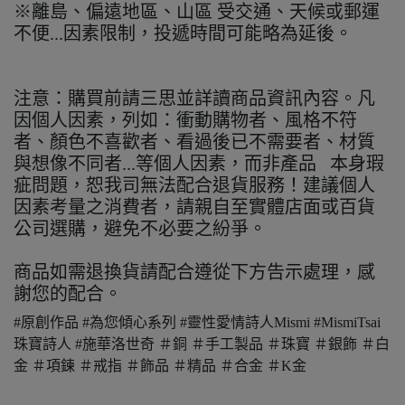
※離島、偏遠地區、山區 受交通、天候或郵運
不便...因素限制，投遞時間可能略為延後。
注意：購買前請三思並詳讀商品資訊內容。凡
因個人因素，列如：衝動購物者、風格不符
者、顏色不喜歡者、看過後已不需要者、材質
與想像不同者...等個人因素，而非產品 本身瑕
疵問題，恕我司無法配合退貨服務！建議個人
因素考量之消費者，請親自至實體店面或百貨
公司選購，避免不必要之紛爭。
商品如需退換貨請配合遵從下方告示處理，感
謝您的配合。
#原創作品 #為您傾心系列 #靈性愛情詩人Mismi #MismiTsai
珠寶詩人 #施華洛世奇 ＃銅 ＃手工製品 ＃珠寶 ＃銀飾 ＃白
金 ＃項鍊 ＃戒指 ＃飾品 ＃精品 ＃合金 ＃K金