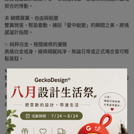
契合的悸動。
🦋 蝴蝶展翼・自由與蛻變
雙翼微張，輕盈靈動，捕捉「愛中蛻變」的瞬間之美，將情
感凝於指間。
✨ 純粹白金・極簡線條的優雅
高級白金戒身，線條細膩純淨，無論日常或正式場合皆可輕
鬆駕馭。
💎 閃耀鋯石・光明與智慧的信物
整體鑲滿高品質鋯石，代表幸運、勝利與智慧，守護每一段
勇敢的選擇。
🛠 MismiTsai 匠人工藝・每一枚皆獨一無二
由珠寶藝術家親手雕琢而成，保有手作的溫度與細節之美。
🔸 鋯石的祝福寓意