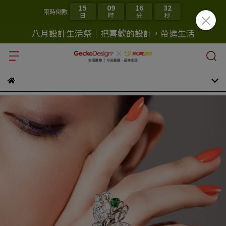
15
09
16
31
限時倒數
日
時
分
秒
八月設計生活祭｜把喜歡的設計，帶進生活