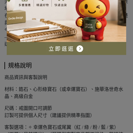
天然鋯石歷史悠久，甚至比鑽石更古老，產於斯里蘭卡、柬
埔寨與緬甸等地。
在古代與中世紀，鋯石被視為神聖寶石，象徵「光明、智慧
與皇族榮耀」。
今日，它也象徵著清晰目標、內在穩定與迎向勝利的信念
——
送給正在追夢、正在蛻變的你。
規格說明
商品資訊與客製說明
材料：鋯石、心形綠寶石（或幸運寶石）、施華洛世奇水
晶、高級白金
尺碼：戒圍開口可調節
訂製可提供個人尺寸（建議提供精準指圍）
客製選項：✧ 幸運色寶石或尾翼（紅 / 綠 / 粉 / 藍 / 紫）