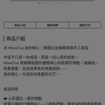
商品介紹
規格說明
運送方式
商品介紹
🦋 MismiTsai 為你傾心｜極簡白金蝴蝶高級手工戒指
🌹這不只是一枚戒指，而是一份心意的綻放。
MismiTsai 將蝴蝶蛻變的優雅與心形綠寶的悸動，凝鍊為一
枚象徵愛、自由與勇氣的高級戒指——
為你傾心，也為你加冕愛的光芒。
商品特色
❤️ 心形寶石・愛的悸動
綠寶石鑲嵌於蝴蝶中心，心跳般閃耀，象徵深刻情感與靈魂