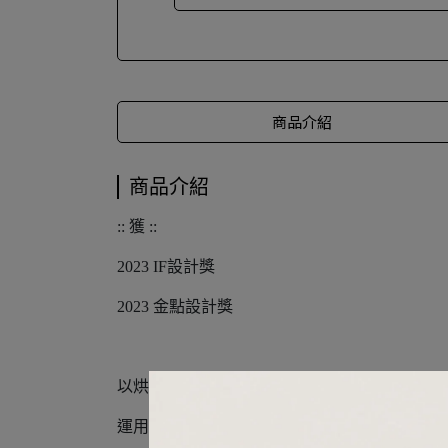
商品介紹
商品介紹
:: 獲 ::
2023 IF設計獎
2023 金點設計獎
以烘焙甜點可麗露為主要概念，名為「露露椅」法文為「T
運用大型玩具回收、日常回收料、海廢塑膠，使