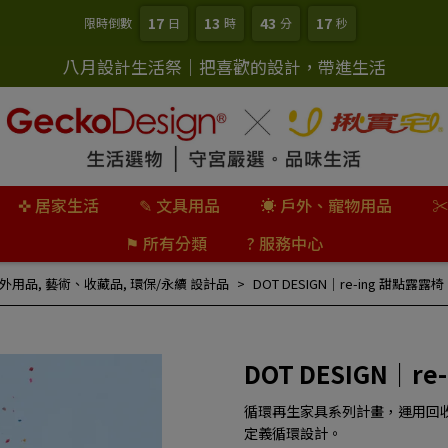
17
13
43
15
限時倒數
日
時
分
秒
八月設計生活祭｜把喜歡的設計，帶進生活
✜ 居家生活
✎ 文具用品
☀ 戶外、寵物用品
✂
⚑ 所有分類
? 服務中心
外用品
,
藝術、收藏品
,
環保/永續 設計品
DOT DESIGN｜re-ing 甜點露露
DOT DESIGN｜r
循環再生家具系列計畫，運用回
定義循環設計。