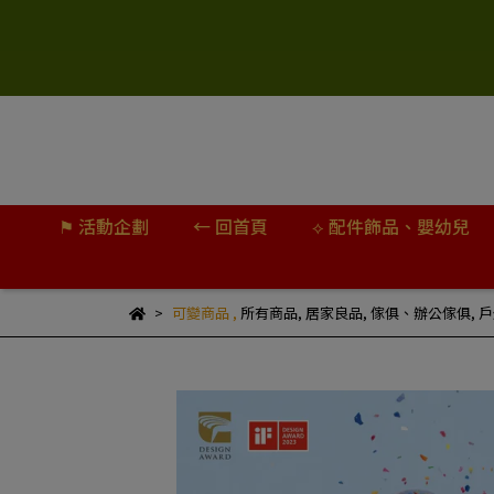
⚑ 活動企劃
← 回首頁
⟡ 配件飾品、嬰幼兒
可變商品
,
所有商品
,
居家良品
,
傢俱、辦公傢俱
,
戶