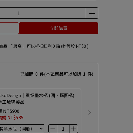
品隨機出，不挑樣色)
立即購買
商品 「 最高 」可以折抵紅利
0
點 (約等於
NT$0
)
已加購
0
件
(本區商品可以加購
1
件)
ckoDesign｜默契墨水瓶 (圓、橢圓瓶)
手工玻璃製品
價
NT$900
價購
NT$585