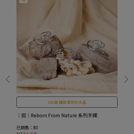
925銀 鑲嵌奧地利水晶
｜迴｜Reborn From Nature 系列手鐲
CO
An
已銷售：80
已
NT$3,220