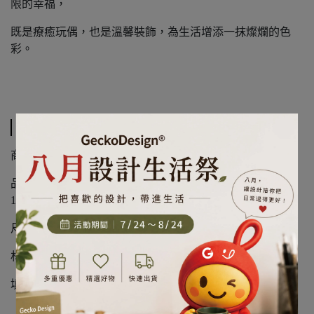
限的幸福，
既是療癒玩偶，也是溫馨裝飾，為生活增添一抹燦爛的色
彩。
規格說明
商品規格
品名：BON TON TOYS Miffy米菲兔彩虹鑰匙圈-象牙白
10cm
尺寸：10CM-約5.5X6X10CM
材質：95% Polyester + 5% Spandex
填充：100% Recycled polyester