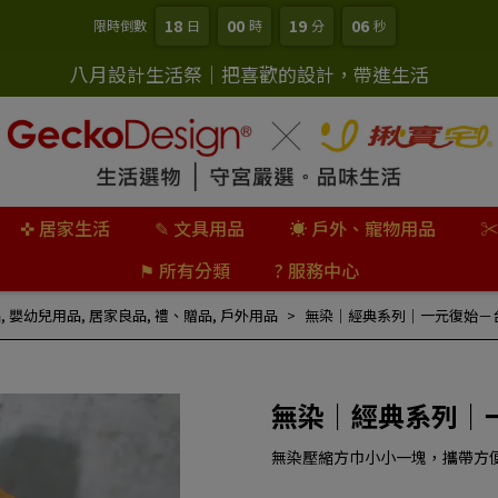
18
00
19
05
限時倒數
日
時
分
秒
八月設計生活祭｜把喜歡的設計，帶進生活
✜ 居家生活
✎ 文具用品
☀ 戶外、寵物用品
✂
⚑ 所有分類
? 服務中心
品
,
嬰幼兒用品
,
居家良品
,
禮、贈品
,
戶外用品
無染｜經典系列｜一元復始－
無染｜經典系列｜
無染壓縮方巾小小一塊，攜帶方