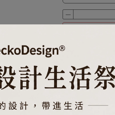
加入購物車
加入最愛
已銷售: 64 件
此商
規格說明
立刻變為一條小方巾，可以多次使用。
，不必再大包小包、可重複使用，使用完後還可以做抹布喔!
大方。