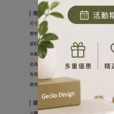
規格說明
尺寸 : W4xH9cm
顏色：原棉色
原料：100%原棉
本產品會含些許天然棉殼
此為正常現象，請安心使用。
有效期限：在正常儲存環境下10年
產地：台灣
運送方式
※離島、偏遠地區、山區 受交通、天候或郵運不