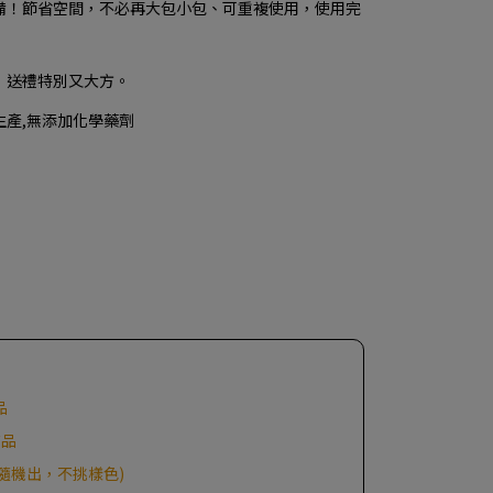
備！節省空間，不必再大包小包、可重複使用，使用完
，送禮特別又大方。
生產,無添加化學藥劑
品
商品
品隨機出，不挑樣色)