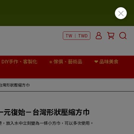
TW ｜ TWD
 DIY手作、客製化
⎈ 傢俱、藝術品
❤︎ 品味美食
台灣形狀壓縮方巾
一元復始－台灣形狀壓縮方巾
便，放入水中立刻變為一條小方巾，可以多次使用。