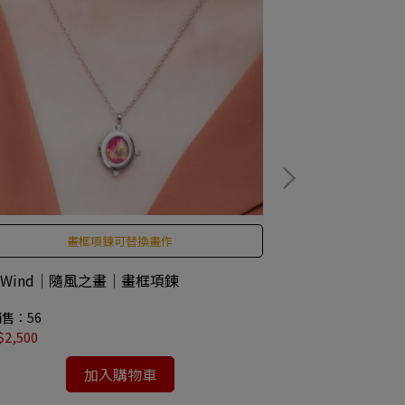
畫框項鍊可替換畫作
紐西
t Wind｜隨風之畫｜畫框項鍊
BeeNZ｜Manu
UMF10+ 250G
售：56
已銷售：739
2,500
NT$1,280
加入購物車