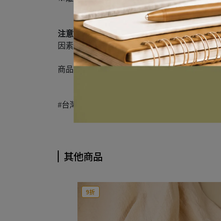
注意：
購買前請三思並詳讀商品資訊內容。凡因
因素，而非產品 本身瑕疵問題，恕我司無法
商品如需退換貨請配合遵從下方告示處理，感
#台灣造型 #壓縮毛巾 #無添加 #天然 #無染 #新
其他商品
9折