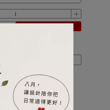
立即購買
品 「 最高 」可以折抵紅利
0
點 (約等於
NT$0
)
運送方式