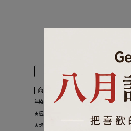
商品介紹
商品介紹
無染壓縮方巾小小一塊，攜帶方便，放入水中
★極簡方便、旅行、戶外運動必備！節省空間
★設計新穎的台灣造型壓縮毛巾，送禮特別又