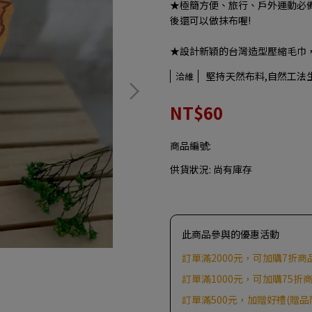
★極簡方便、旅行、戶外運動必
後還可以做抹布喔!
★設計新穎的台灣造型壓縮毛巾
堅持天然布料,自然工法
洽維
NT$60
商品編號:
供貨狀況:
尚有庫存
此商品參與的優惠活動
訂單滿2000元，可加購7折商
訂單滿1000元，可加購75折
訂單滿500元，加贈好禮(贈