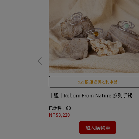
925銀 鑲嵌奧地利水晶
收材質製成
｜迴｜Reborn From Nature 系列手鐲
y®｜Smiley笑臉
色)
已銷售：80
NT$3,220
加入購物車