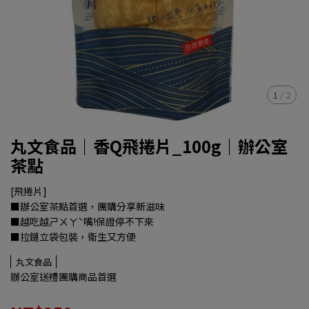
1
/
2
丸文食品｜香Q飛捲片_100g｜辦公室
茶點
[飛捲片]
■辦公室茶點首選，團購分享新滋味
■越吃越ㄕㄨㄚˋ嘴!保證停不下來
■拉鏈立袋包裝，衛生又方便
丸文食品
辦公室送禮團購商品首選