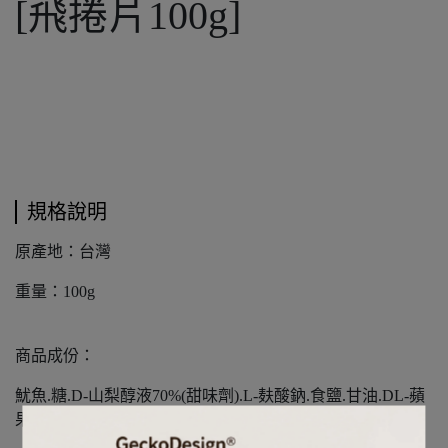
[飛捲片100g]
規格說明
原產地：台灣
重量：100g
商品成份：
魷魚.糖.D-山梨醇液70%(甜味劑).L-麸酸鈉.食鹽.甘油.DL-蘋
果酸.己二烯酸鉀(防腐劑0.1%下)