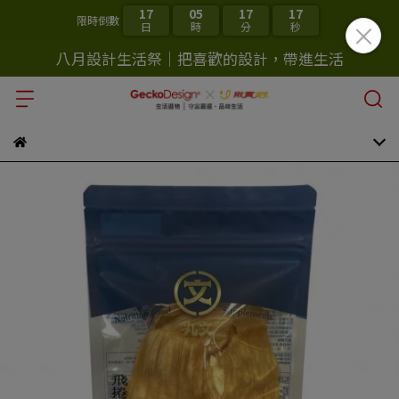
17
05
17
17
限時倒數
日
時
分
秒
八月設計生活祭｜把喜歡的設計，帶進生活