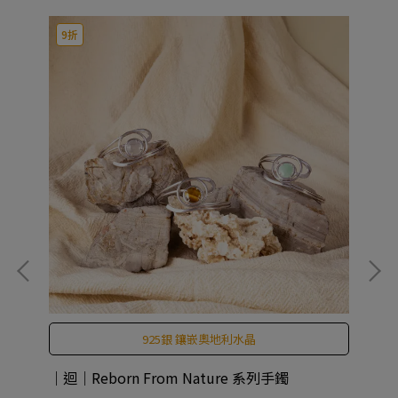
9折
925銀 鑲嵌奧地利水晶
｜迴｜Reborn From Nature 系列手鐲
CO
An