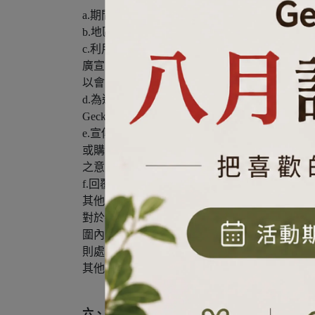
a.期間：會員當事人要求停止使用或GeckoDesig
b.地區：會員之個人資料將用於台灣地區。
c.利用對象及方式：會員之個人資料蒐集除用於Geck
廣宣等。例示如下：
®
以會員身份使用GeckoDesign
提供之各項服務
d.為遂行交易行為：會員對商品或勞務為預約
®
GeckoDesign
對會員之詢問、相關售後服務及
e.宣傳廣告或行銷等：提供會員各種電子雜誌
®
或購買紀錄、GeckoDesign
網站之瀏覽紀錄等
之意見，或其他服務關連事項，與會員進行聯
f.回覆客戶之詢問：針對會員透過電子郵件、郵件
其他業務附隨之事項：附隨於上述a至d.之利用目的，
對於各別服務提供者之資訊提供：會員對服務提供
圍內，得將會員之個人資料檔案提供予服務提供者，
則處理個人資料之義務，但無法保證服務提供
其他：提供個別服務時，亦可能於上述規定之
六、會員就個人資料之權利：