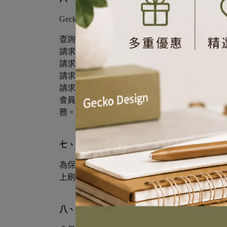
®
GeckoDesign
所蒐集個人資料之當事人，依個人資料
查詢或請求閱覽。
請求製給複製本。
請求補充或更正。
請求停止蒐集、處理或利用。
請求刪除。
®
會員如欲行使上述權利，可與GeckoDesign
客
務。
七、資料安全
®
為保障會員的隱私及安全，GeckoDesign
會員帳
上刷卡的安全，我們採用綠界科技股份有限公司所開
八、個人資料查詢或更正的方式