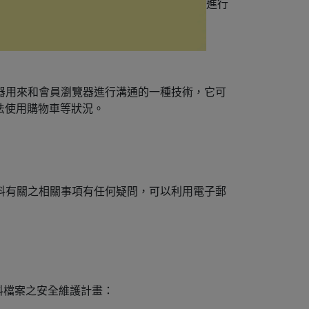
®
®
oDesign
聯絡，GeckoDesign
將迅速進行
站伺服器用來和會員瀏覽器進行溝通的一種技術，它可
無法使用購物車等狀況。
料有關之相關事項有任何疑問，可以利用電子郵
料檔案之安全維護計畫：