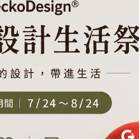
®
n
停止提供服務之日為止。
®
oDesign
之會員管理、客戶管理之檢索查詢等功能外，亦
時，於頁面中自動顯示會員資訊。
、下標、購買、參與贈獎等之活動或從事其他交易時，關於商品
其他遂行交易所必要之業務。
等資訊、透過電子郵件、郵件、電話等提供與服務有關之資訊。
項目，進行個人化作業、會員使用服務之分析、新服務之開發或
繫。
®
、傳真、電話或其他任何直接間接連絡方式向GeckoDesign
®
而為GeckoDesign
提供服務所必要之使用。
者之商品或勞務為預約、下標、購買、參加贈獎活動或申請其他交易時
®
並由服務提供者負責管理該個人資料檔案。GeckoDesign
者會必然遵守。詳細內容，請向各別服務提供者洽詢。
目的以外，利用個人資料。此時將在該個別服務之網頁載明其要