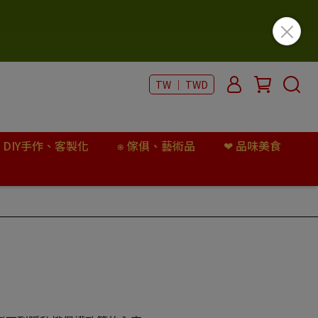
TW ｜ TWD
 DIY手作、客製化
⎈ 傢俱、藝術品
❤︎ 品味美食