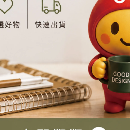
®
保護法得對GeckoDesign
行使以下權利：
服連絡進行申請。如拒絕提供加入會員所需必要之資料，將可能
®
號資料會用密碼保護。GeckoDesign
並盡力以合理之技術及程
®
發的電子金流機制，您在GeckoDesign
線上刷卡交易的整個過程