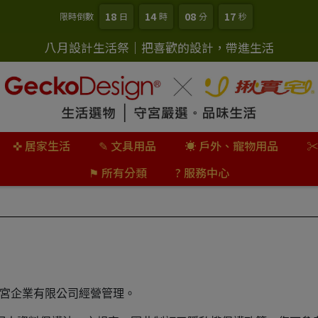
18
14
08
16
限時倒數
日
時
分
秒
八月設計生活祭｜把喜歡的設計，帶進生活
✜ 居家生活
✎ 文具用品
☀ 戶外、寵物用品
✂
⚑ 所有分類
? 服務中心
電子商務網站為守宮企業有限公司經營管理。