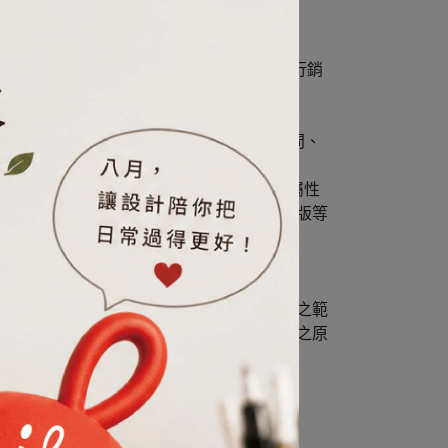
將利用於辨識身份、金流服務、物流服務、行銷
配送、勞務提供、價金給付、回覆客戶之詢問、
將會員所瀏覽之內容或廣告，依客戶之個人屬性
既有服務之改善等。針對民調、活動、留言版等
所提出之詢問進行回覆。
®
，GeckoDesign
於該交易所必要之範
將以規約課予服務提供者依保障會員隱私權之原
旨。