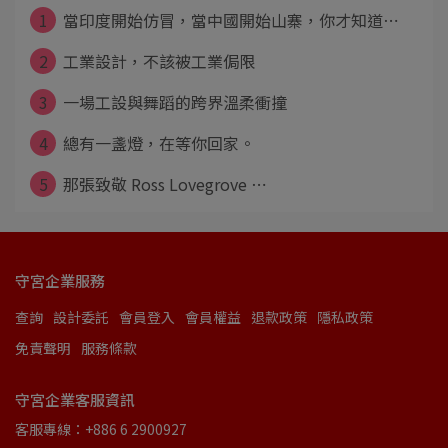
1
當印度開始仿冒，當中國開始山寨，你才知道⋯
2
工業設計，不該被工業侷限
3
一場工設與舞蹈的跨界溫柔衝撞
4
總有一盞燈，在等你回家。
5
那張致敬 Ross Lovegrove ⋯
守宮企業服務
查詢
設計委託
會員登入
會員權益
退款政策
隱私政策
免責聲明
服務條款
守宮企業客服資訊
客服專線：+886 6 2900927