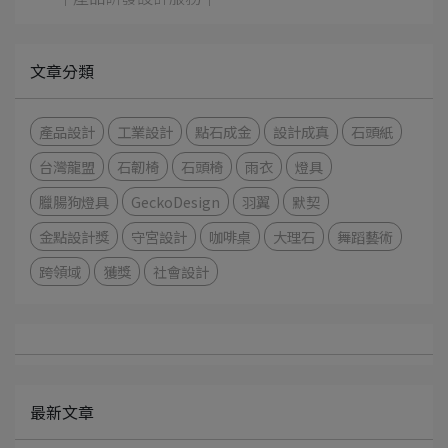
文章分類
產品設計
工業設計
點石成金
設計成真
石頭紙
台灣龍盟
石韌椅
石頭椅
雨衣
燈具
臘腸狗燈具
GeckoDesign
羽翼
默契
金點設計獎
守宮設計
咖啡桌
大理石
舞蹈藝術
跨領域
獲獎
社會設計
最新文章