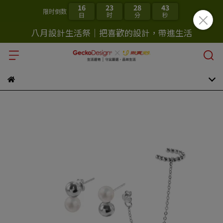
16
23
28
43
限时倒数
日
时
分
秒
八月設計生活祭｜把喜歡的設計，帶進生活