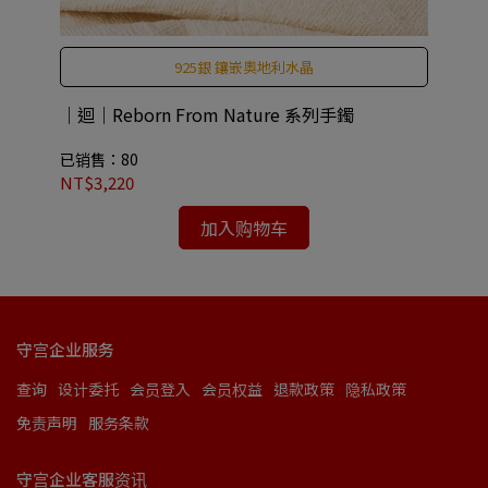
925銀 鑲嵌奧地利水晶
｜迴｜Reborn From Nature 系列手鐲
CO
An
已销售：80
已
NT$3,220
NT
加入购物车
守宫企业服务
查询
设计委托
会员登入
会员权益
退款政策
隐私政策
免责声明
服务条款
守宫企业客服资讯