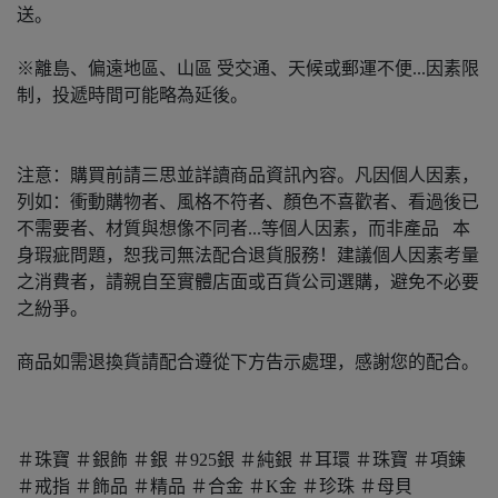
送。
※離島、偏遠地區、山區 受交通、天候或郵運不便...因素限
制，投遞時間可能略為延後。
注意：購買前請三思並詳讀商品資訊內容。凡因個人因素，
列如：衝動購物者、風格不符者、顏色不喜歡者、看過後已
不需要者、材質與想像不同者...等個人因素，而非產品 本
身瑕疵問題，恕我司無法配合退貨服務！建議個人因素考量
之消費者，請親自至實體店面或百貨公司選購，避免不必要
之紛爭。
商品如需退換貨請配合遵從下方告示處理，感謝您的配合。
＃珠寶 ＃銀飾 ＃銀 ＃925銀 ＃純銀 ＃耳環 ＃珠寶 ＃項鍊
＃戒指 ＃飾品 ＃精品 ＃合金 ＃K金 ＃珍珠 ＃母貝