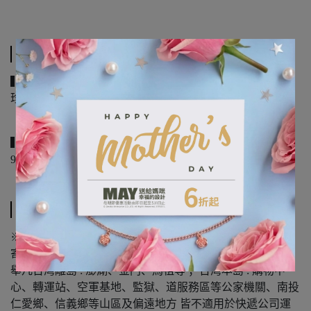
規格說明
▍尺寸
珍珠大小：約7mm
▍材質
925純銀精鍍18K金、日本淡水珍珠
運送方式
※離島、偏遠地區、山區 不適用於快遞公司，由郵局貨運
寄送。
舉凡台灣離島 : 澎湖、金門、馬祖等 ；台灣本島 : 購物中
心、轉運站、空軍基地、監獄、道服務區等公家機關、南投
仁愛鄉、信義鄉等山區及偏遠地方 皆不適用於快遞公司運