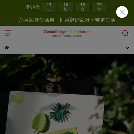
17
10
18
28
限时倒数
日
时
分
秒
八月設計生活祭｜把喜歡的設計，帶進生活