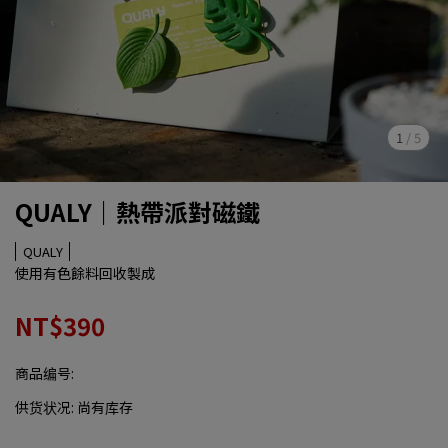
1
/
5
QUALY｜熱帶派對磁鐵
QUALY
使用有色餘料回收製成
NT$390
商品编号:
供货状况:
尚有库存