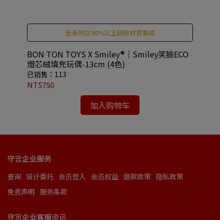
全系列以90%以上回收材質製成
鑰匙
BON TON TOYS X Smiley®｜Smiley笑臉ECO
BO
燈芯絨填充玩偶-13cm (4色)
燈
已销售：113
已销
NT$750
NT
加入购物车
守宫企业服务
查询
设计委托
会员登入
会员权益
退款政策
隐私政策
免责声明
服务条款
守宫企业客服资讯