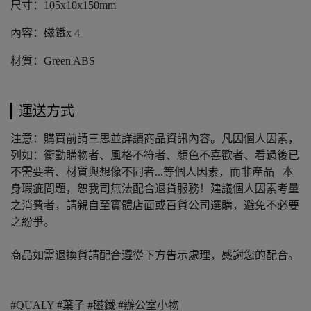
尺寸：105x10x150mm
內容：磁鐵x 4
材質：Green ABS
運送方式
注意：購買前請三思並詳讀商品資訊內容。凡因個人因素，
列如：衝動購物者、風格不符者、顏色不喜歡者、看過後已
不需要者、材質與想像不同者...等個人因素，而非產品 本
身瑕疵問題，恕我司無法配合退貨服務！建議個人因素考量
之消費者，請親自至實體店面或百貨公司選購，避免不必要
之紛爭。
商品如需退換貨請配合遵從下方告示處理，感謝您的配合。
#QUALY #葉子 #磁鐵 #辦公室小物