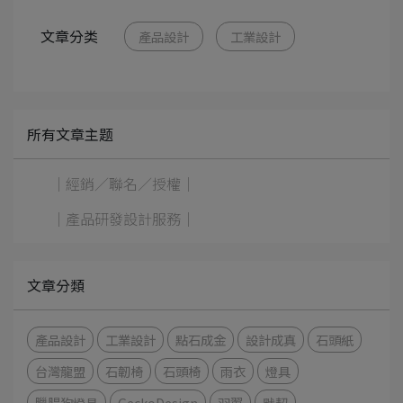
文章分类
產品設計
工業設計
所有文章主题
｜經銷／聯名／授權｜
｜產品研發設計服務｜
文章分類
產品設計
工業設計
點石成金
設計成真
石頭紙
台灣龍盟
石韌椅
石頭椅
雨衣
燈具
臘腸狗燈具
GeckoDesign
羽翼
默契