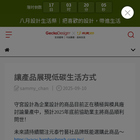
17
03
20
04
限时倒数
日
时
分
秒
八月設計生活祭｜把喜歡的設計，帶進生活
讓產品展現低碳生活方式
sammy_chan
2025-09-10
守宮設計為企業設計的商品目前正在積極與模具廠
討論量產中，預計2025年底前協助業主將商品順利
問世！
未來請持續關注元泰竹藝社品牌既能選購此商品～
https://www.bamboobrush.com.tw/