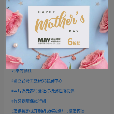
GeckoDesign 守宮設計
元泰竹藝社
#國立台灣工藝研究發展中心
#照片為元泰竹藝社打樣過程所提供
#竹牙刷環保旅行組
#環保攜帶式牙刷組
#減碳設計
#循環經濟