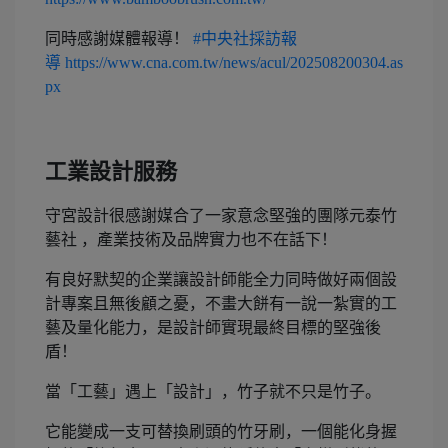
同時感謝媒體報導！
#中央社採訪報
導
https://www.cna.com.tw/news/acul/202508200304.as
px
工業設計服務
守宮設計很感謝媒合了一家意念堅強的團隊元泰竹
藝社 ，產業技術及品牌實力也不在話下！
有良好默契的企業讓設計師能全力同時做好兩個設
計專案且無後顧之憂，不畫大餅有一說一紮實的工
藝及量化能力，是設計師實現最終目標的堅強後
盾！
當「工藝」遇上「設計」，竹子就不只是竹子。
它能變成一支可替換刷頭的竹牙刷，一個能化身握