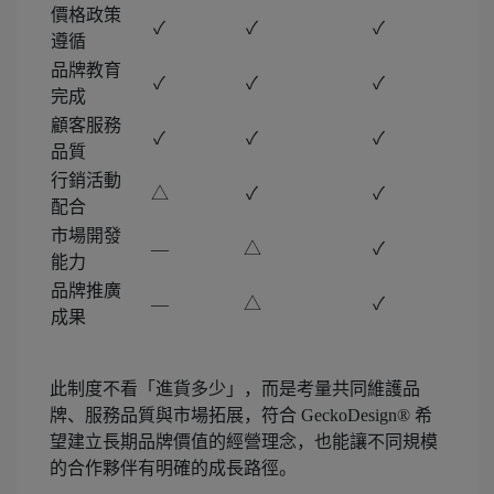
價格政策
✓
✓
✓
遵循
品牌教育
✓
✓
✓
完成
顧客服務
✓
✓
✓
品質
行銷活動
△
✓
✓
配合
市場開發
—
△
✓
能力
品牌推廣
—
△
✓
成果
此制度不看「進貨多少」，而是考量共同維護品
牌、服務品質與市場拓展，符合 GeckoDesign® 希
望建立長期品牌價值的經營理念，也能讓不同規模
的合作夥伴有明確的成長路徑。