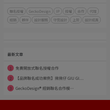
聯名授權
GeckoDesign
IP
授權
合作
代理
經銷
夥伴
設計服務
守宮設計
上架
設計成真
最新文章
1
免費開放式聯名授權合作
2
【品牌聯名成功案例】揪揪仔 GIU GI⋯
3
GeckoDesign® 經銷聯名合作模⋯