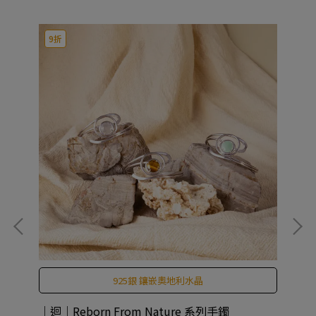
9折
925銀 鑲嵌奧地利水晶
｜迴｜Reborn From Nature 系列手鐲
CO
An