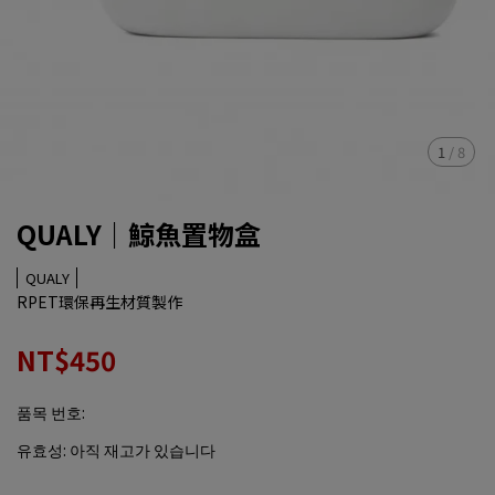
1
/
8
QUALY｜鯨魚置物盒
QUALY
RPET環保再生材質製作
NT$450
품목 번호:
유효성:
아직 재고가 있습니다