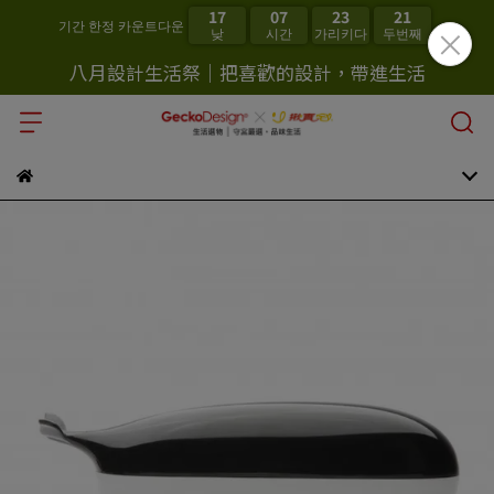
17
07
23
21
기간 한정 카운트다운
낮
시간
가리키다
두번째
八月設計生活祭｜把喜歡的設計，帶進生活