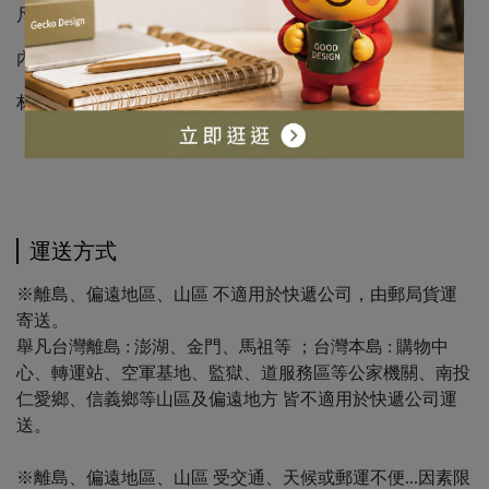
尺寸：84x298x92 mm
內容：置物盒x1
材質：RPET
運送方式
※離島、偏遠地區、山區 不適用於快遞公司，由郵局貨運
寄送。
舉凡台灣離島 : 澎湖、金門、馬祖等 ；台灣本島 : 購物中
心、轉運站、空軍基地、監獄、道服務區等公家機關、南投
仁愛鄉、信義鄉等山區及偏遠地方 皆不適用於快遞公司運
送。
※離島、偏遠地區、山區 受交通、天候或郵運不便...因素限