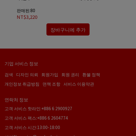
판매된:80
판매
NT$3,220
NT
장바구니에 추가
기업 서비스 정보
검색
디자인 의뢰
회원가입
회원 권리
환불 정책
개인정보 취급방침
면책 조항
서비스 이용약관
연락처 정보
고객 서비스 핫라인:+886 6 2900927
고객 서비스 팩스:+886 6 2604774
고객 서비스 시간:13:00-18:00