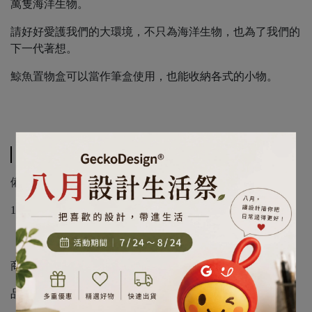
萬隻海洋生物。
請好好愛護我們的大環境，不只為海洋生物，也為了我們的
下一代著想。
鯨魚置物盒可以當作筆盒使用，也能收納各式的小物。
規格說明
備註：
1.使用17個420ml的回收寶特瓶所製成，100%可回收。
商品規格
品名：QUALY 鯨魚置物盒