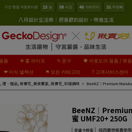
15
08
46
30
기간 한정 카운트다운
낮
시간
가리키다
두번째
八月設計生活祭｜把喜歡的設計，帶進生活
아용품
✜ 홈 라이프
✎ 문구
☀ 아웃도어 용품 / 펫
❤︎ 미식 셀렉션
⚑ 모든 카테고리
? 고객서비스센터
品
,
禮、贈品
,
揪實宅_美食饗宴
,
揪實宅_料理調味
BeeNZ｜Premium Manu
BeeNZ｜Premiu
蜜 UMF20+ 250G
紐西蘭禁蜂農使用
麥盧卡蜂蜜