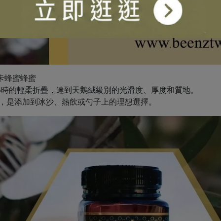
卡蜂蜜蜂蜜
8小時的輕柔折疊，達到天鵝絨級別的光滑度、厚度和質地。
品，是添加到冰沙、熱飲或勺子上的理想選擇。