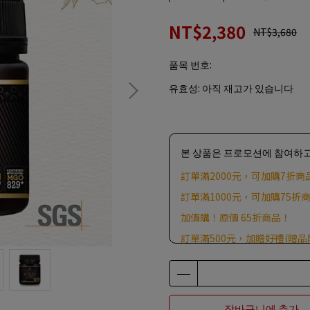
NT$2,380
NT$3,680
품목 번호:
유효성:
아직 재고가 있습니다
본 상품은 프로모션에 참여하고
訂單滿2000元，可加購7折商
訂單滿1000元，可加購75折
加價購！原價 65折商品！
訂單滿500元，加贈好禮(贈
장바구니에 추가