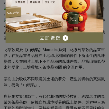
茶，即是在獨特風土條件、精湛工藝形塑下，忠實還原道地
茶區裡最真實細膩的風味。
此茶款屬於
【山頭氣】Moutains系列
，此系列茶款的品嘗重
點，在於品嘗各品種在土地環境相同的條件下所產生的風味
變異，及在同片土地下不同品種的風味差異。品嘗山頭氣帶
來的變化：土壤環境ｘ茶樹品種間 的交互作用。
茶樹由於吸收不同環境與土壤的養分，產生其獨特的茶湯風
味，稱為「山頭氣」。
鹿苑創立於1935年，有代代相傳的製茶技術、經驗老道的專
業製茶品茶師，依據自然環境變異的風土條件、製程中人為
工藝的發酵與烘焙、及特殊變異等，嚴選各種不同風味的台