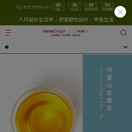
16
16
10
52
기간 한정 카운트다운
낮
시간
가리키다
두번째
八月設計生活祭｜把喜歡的設計，帶進生活