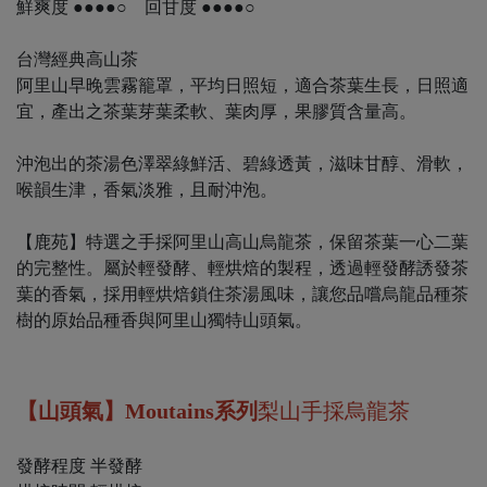
鮮爽度 ●●●●○ 回甘度 ●●●●○
台灣經典高山茶
阿里山早晚雲霧籠罩，平均日照短，適合茶葉生長，日照適
宜，產出之茶葉芽葉柔軟、葉肉厚，果膠質含量高。
沖泡出的茶湯色澤翠綠鮮活、碧綠透黃，滋味甘醇、滑軟，
喉韻生津，香氣淡雅，且耐沖泡。
【鹿苑】特選之手採阿里山高山烏龍茶，保留茶葉一心二葉
的完整性。屬於輕發酵、輕烘焙的製程，透過輕發酵誘發茶
葉的香氣，採用輕烘焙鎖住茶湯風味，讓您品嚐烏龍品種茶
樹的原始品種香與阿里山獨特山頭氣。
【山頭氣】Moutains系列
梨山手採烏龍茶
發酵程度 半發酵