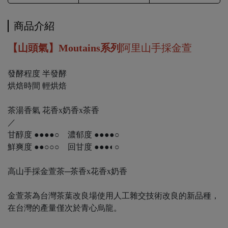
商品介紹
【山頭氣】Moutains系列
阿里山手採金萱
發酵程度 半發酵
烘焙時間 輕烘焙
茶湯香氣 花香x奶香x茶香
／
甘醇度 ●●●●○ 濃郁度 ●●●●○
鮮爽度 ●●○○○ 回甘度 ●●●◐○
高山手採金萱茶─茶香x花香x奶香
金萱茶為台灣茶葉改良場使用人工雜交技術改良的新品種，
在台灣的產量僅次於青心烏龍。