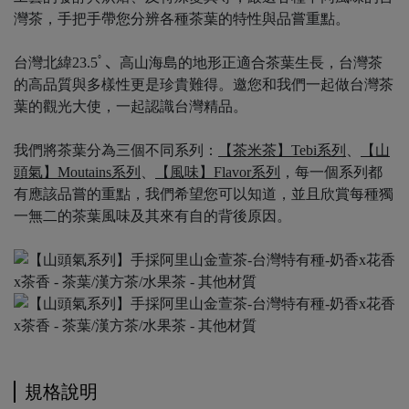
灣茶，手把手帶您分辨各種茶葉的特性與品嘗重點。
台灣北緯23.5ﾟ、高山海島的地形正適合茶葉生長，台灣茶
的高品質與多樣性更是珍貴難得。邀您和我們一起做台灣茶
葉的觀光大使，一起認識台灣精品。
我們將茶葉分為三個不同系列：
【茶米茶】Tebi系列
、
【山
頭氣】Moutains系列
、
【風味】Flavor系列
，每一個系列都
有應該品嘗的重點，我們希望您可以知道，並且欣賞每種獨
一無二的茶葉風味及其來有自的背後原因。
規格說明