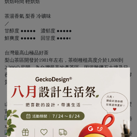
烘焙時間 輕烘焙
茶湯香氣 梨香 冷礦味
／
甘醇度 ●●●●● 濃郁度 ●●●●●
鮮爽度 ●●●●● 回甘度 ●●●●◐
台灣最高山極品好茶
梨山茶區開發於1981年左右，茶樹種植高度介於1,800到
2,200公尺間，為台灣最高的產茶區，因混雜礫石土壤及日
夜溫差大、雲霧繚繞的高山氣候影響，茶菁結構厚實且富膠
質，茶湯質地細膩。
【鹿苑】特選之手採梨山烏龍茶，產自人煙罕至的冷冽高
山，茶湯中的冷礦味和梨香是其獨特的山頭氣，茶湯滋味豐
富且醇厚，是嗜茶人的珍品。