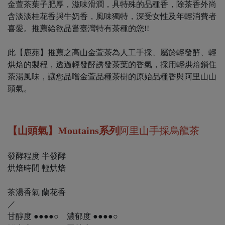
金萱茶葉子肥厚，滋味滑潤，具特殊的品種香，除茶香外尚
含淡淡桂花香與牛奶香，風味獨特，深受女性及年輕消費者
喜愛。推薦給欲品嘗臺灣特有茶種的您!!
此【鹿苑】推薦之高山金萱茶為人工手採、屬於輕發酵、輕
烘焙的製程，透過輕發酵誘發茶葉的香氣，採用輕烘焙鎖住
茶湯風味，讓您品嚐金萱品種茶樹的原始品種香與阿里山山
頭氣。
【山頭氣】Moutains系列
阿里山手採烏龍茶
發酵程度 半發酵
烘焙時間 輕烘焙
茶湯香氣 蘭花香
／
甘醇度 ●●●●○ 濃郁度 ●●●●○