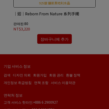
925銀 鑲嵌奧地利水晶
｜迴｜Reborn From Nature 系列手鐲
CO
An
판매된:80
판매
NT$3,220
NT
장바구니에 추가
기업 서비스 정보
검색
디자인 의뢰
회원가입
회원 권리
환불 정책
개인정보 취급방침
면책 조항
서비스 이용약관
연락처 정보
고객 서비스 핫라인:+886 6 2900927