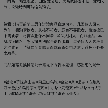
※離島、偏遠地區、山區 受交通、天候或郵運不便...因素限
制，投遞時間可能略為延後。
注意：
購買前請三思並詳讀商品資訊內容。凡因個人因素，
列如：衝動購物者、風格不符者、顏色不喜歡者、看過後已
不需要者、材質與想像不同者...等個人因素，而非產品 本
身瑕疵問題，恕我司無法配合退貨服務！建議個人因素考量
之消費者，請親自至實體店面或百貨公司選購，避免不必要
之紛爭。
商品如需退換貨請配合遵從下方告示處理，感謝您的配合。
#禮盒 #手採高山茶 #阿里山烏龍 #金萱 #茶 #品茶 #鹿苑茶
莊 #輕烘焙烏龍茶 #清茶 #中烘焙 #烏龍茶 #重烘焙 #台式手
工 #條狀綠茶 #蜜香 #功夫紅茶 #蜜香 #柑橘香