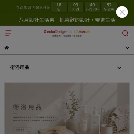
18
03
40
52
기간 한정 카운트다운
낮
시간
가리키다
두번째
八月設計生活祭｜把喜歡的設計，帶進生活
衛浴用品