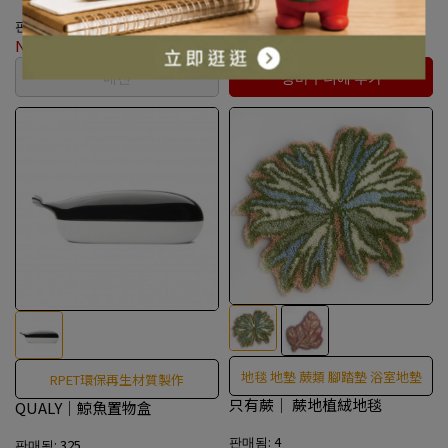
판매됨: 563
판매됨: 70
NT$1,250
NT$590
매진
장바구니에 추가
地毯 地墊 蕨類 腳踏墊 浴室地墊
RPET環保再生材質製作
只有蕨｜ 蕨地植絨地毯
QUALY｜鯨魚置物盒
판매됨: 4
판매됨: 325