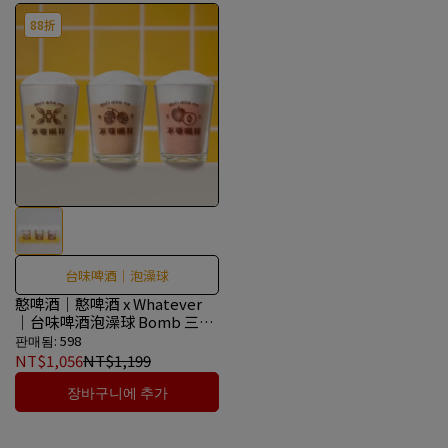
88折
台味啤酒｜泡澡球
憨啤酒｜憨啤酒 x Whatever
｜台味啤酒泡澡球 Bomb 三款
組 / 單入組
판매됨: 598
NT$1,056
NT$1,199
장바구니에 추가