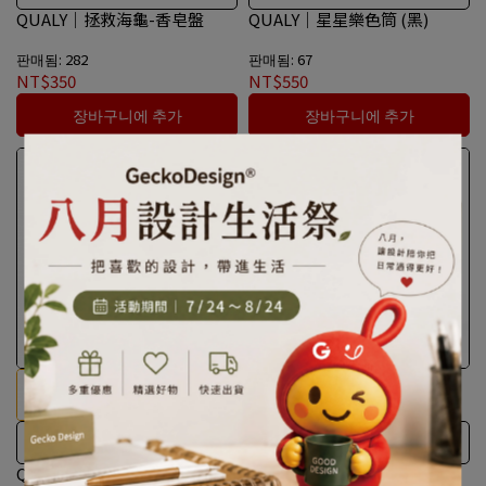
儘一份心力
QUALY｜拯救海龜-香皂盤
QUALY｜星星樂色筒 (黑)
판매됨: 282
판매됨: 67
NT$350
NT$550
장바구니에 추가
장바구니에 추가
讓你在樂趣中輕鬆做家事
回收寶特瓶所製成，100%可回
收。
QUALY｜櫻桃刷
QUALY｜珊瑚海綿架