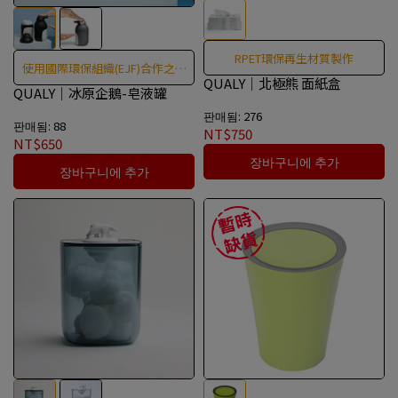
RPET環保再生材質製作
使用國際環保組織(EJF)合作之回
QUALY｜北極熊 面紙盒
收漁網所製成，100%可回收。
QUALY｜冰原企鵝-皂液罐
판매됨: 276
판매됨: 88
NT$750
NT$650
장바구니에 추가
장바구니에 추가