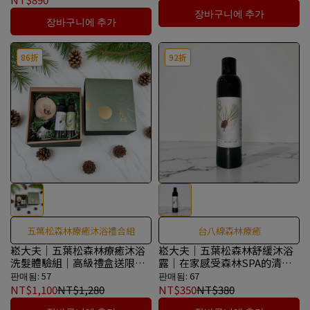
장바구니에 추가
장바구니에 추가
86折
92折
五葉松森林療癒沐浴禮合組
台八線森林療癒
崧大夫｜五葉松森林療癒沐浴
崧大夫｜五葉松森林舒緩沐浴
洗髮體驗組｜高級禮盒送限量
露｜在家感受森林SPA的清新
藝術松木
舒緩
판매됨: 57
판매됨: 67
NT$1,100
NT$1,280
NT$350
NT$380