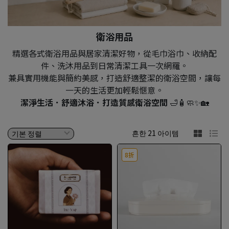
衛浴用品
精選各式衛浴用品與居家清潔好物，從毛巾浴巾、收納配
件、洗沐用品到日常清潔工具一次網羅。
兼具實用機能與簡約美感，打造舒適整潔的衛浴空間，讓每
一天的生活更加輕鬆愜意。
潔淨生活．舒適沐浴．打造質感衛浴空間
🛁🧴🧼✨🏡
흔한 21 아이템
8折