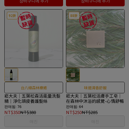
장바구니에 추가
장바구니에 추가
92折
88折
台八線森林療癒
味道清香舒服
崧大夫｜五葉松森活能量洗髮
崧大夫｜五葉松活膚手工皂｜
精｜淨化頭皮養護髮絲
在森林中沐浴的感覺-心情舒暢
판매됨: 76
판매됨: 64
NT$350
NT$380
NT$250
NT$285
매진
매진