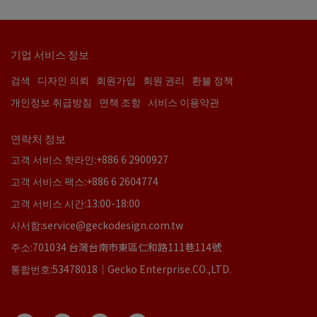
기업 서비스 정보
검색
디자인 의뢰
회원가입
회원 권리
환불 정책
개인정보 취급방침
면책 조항
서비스 이용약관
연락처 정보
고객 서비스 핫라인:+886 6 2900927
고객 서비스 팩스:+886 6 2604774
고객 서비스 시간:13:00-18:00
사서함:service@geckodesign.com.tw
주소:701034 台灣台南市東區仁和路111巷114號
통합번호:53478018｜Gecko Enterprise.CO.,LTD.