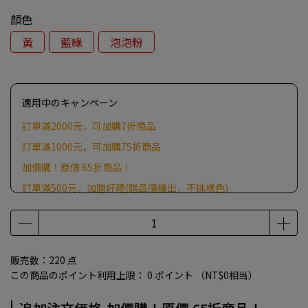
顏色
黃
藍綠
泡泡粉
適用中のキャンペーン
訂單滿2000元，可加購7折商品
訂單滿1000元，可加購75折商品
加價購！原價 65折商品！
訂單滿500元，加贈好禮(贈品隨機出，不挑樣色)
販売数：220 点
この商品のポイント利用上限：
0
ポイント （
NT$0
相当）