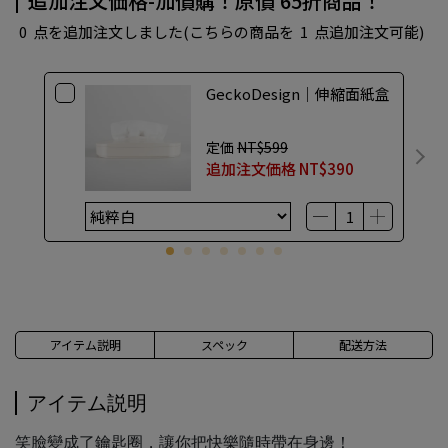
追加注文価格-加價購！原價 65折商品！
0
点を追加注文しました
(こちらの商品を
1
点追加注文可能)
GeckoDesign｜伸縮面紙盒
定価
NT$599
追加注文価格
NT$390
アイテム説明
スペック
配送方法
アイテム説明
笑臉變成了鑰匙圈，讓你把快樂隨時帶在身邊！