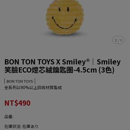
1
/
8
BON TON TOYS X Smiley®｜Smiley
笑臉ECO燈芯絨鑰匙圈-4.5cm (3色)
BON TON TOYS
全系列以90%以上回收材質製成
NT$490
品番:
在庫状況:
在庫あり