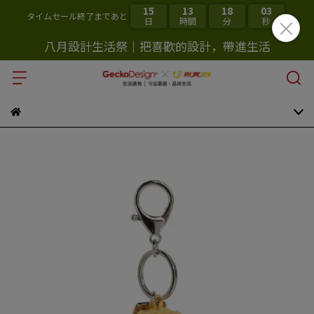
15
13
18
02
タイムセール終了まであと
日
時間
分
秒
八月設計生活祭｜把喜歡的設計，帶進生活