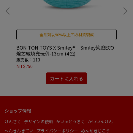
全系列以90%以上回收材質製成
充鑰
BON TON TOYS X Smiley®｜Smiley笑臉ECO
BO
燈芯絨填充玩偶-13cm (4色)
燈
販売数：113
販売
NT$750
NT
カートに入れる
ショップ情報
けんさく
デザインの依頼
かいinとうろく
かいいんけん
へんきんきてい
プライバシーポリシー
めんせきじこう