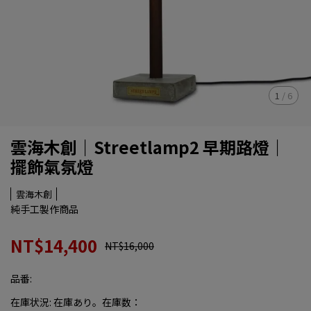
1
/
6
雲海木創｜Streetlamp2 早期路燈｜
擺飾氣氛燈
雲海木創
純手工製作商品
NT$14,400
NT$16,000
品番:
在庫状況:
在庫あり。在庫数：