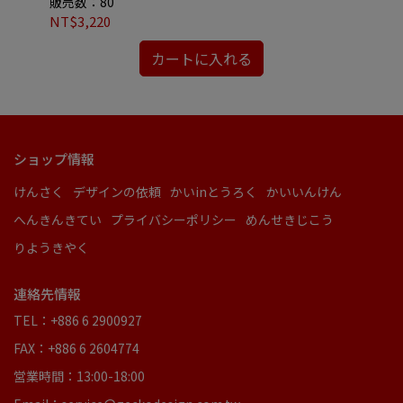
販売数：80
販
NT$3,220
NT
カートに入れる
ショップ情報
けんさく
デザインの依頼
かいinとうろく
かいいんけん
へんきんきてい
プライバシーポリシー
めんせきじこう
りようきやく
連絡先情報
TEL：+886 6 2900927
FAX：+886 6 2604774
営業時間：13:00-18:00