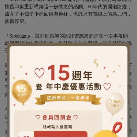
懷舊印象重新構築這一份懷念的感觸。60年代的圓泡路燈，
照亮了不知多少的回憶與過往，也許只有電線上的鳥兒們，
依舊停留。
「Streetlamp」設計師當初的設計靈感來源是在一次半夜開
車回家的途中所得到的，當時路上非常寧靜，没有其它的車
子和行人，就在經過一盞盞的路燈時突然得到的感觸。
這種感觸讓我想起從前的懷念景象：小時候和朋友在路燈下
的遊戲、第一次和女孩的約會聊天、遠足旅行出發前的集合
地點，每當我們在黑暗中獨自一個人的時候，它總是為你照
亮前方的道路，讓你不會迷途，並且點綴著城市中的每一個
角落，營造著四季依舊的寂靜景色。
在生活中，路燈一直默默的在扮演它的角色，一個在我們生
活中存在已久卻又非常低調的角色。相信現在還有很多人為
了理想，而夜以繼日不停的獨自努力奮鬥著。因此，這件作
品能夠很輕易的，引起那些人心中的情感共鳴，因為它能體