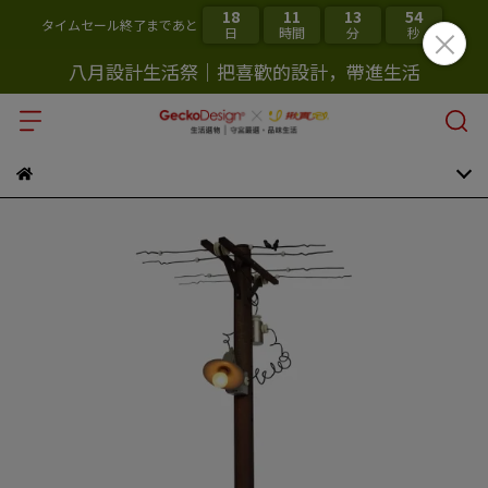
18
11
13
53
タイムセール終了まであと
日
時間
分
秒
八月設計生活祭｜把喜歡的設計，帶進生活