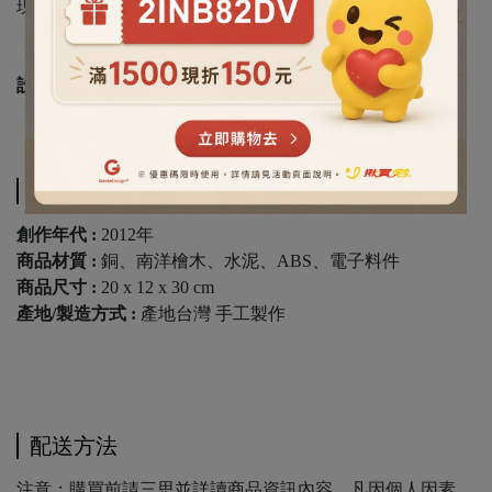
現一個人為追求理想而努力的心境。
設計師 :
林永雲
スペック
創作年代 :
2012年
商品材質 :
銅、南洋檜木、水泥、ABS、電子料件
商品尺寸 :
20 x 12 x 30 cm
產地/製造方式 :
產地台灣 手工製作
配送方法
注意：購買前請三思並詳讀商品資訊內容。凡因個人因素，