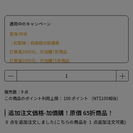
適用中のキャンペーン
雲海 90折
｜紅配綠｜自選組合超優惠
訂單滿2000元，可加購7折商品
訂單滿1000元，可加購75折商品
加價購！原價 65折商品！
訂單滿500元，加贈好禮(贈品隨機出，不挑樣色)
販売数：9 点
この商品のポイント利用上限：
100
ポイント （
NT$100
相当）
追加注文価格-加價購！原價 65折商品！
0
点を追加注文しました
(こちらの商品を
1
点追加注文可能)