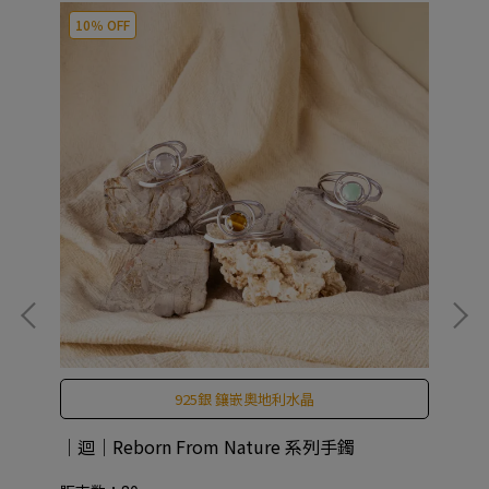
10％ OFF
925銀 鑲嵌奧地利水晶
｜迴｜Reborn From Nature 系列手鐲
CO
An