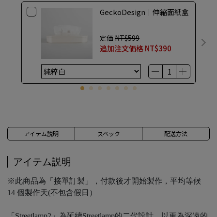
GeckoDesign｜伸縮面紙盒
定価
NT$599
追加注文価格
NT$390
アイテム説明
スペック
配送方法
アイテム説明
※此商品為「接單訂製」，付款後才開始製作，平均等候
14 個製作天(不包含假日）
「Streetlamp2」為延續Streetlamp的二代設計，以更為深遠的