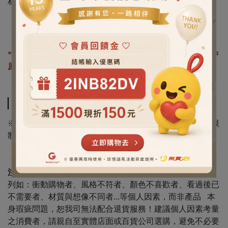
材質：【大猩猩-胡桃木】、【馴鹿-山毛櫸+胡桃木】、
【犀牛-楓木】 、【黑熊-胡桃木+楓木】
*優良設計榮獲:
【2024TCA台灣工藝獎】
【2024TCOD台中
原創-創意生活類】
【2024優木良品．木產品認證】
配送方法
※離島、偏遠地區、山區 受交通、天候或郵運不便...因素限
制，投遞時間可能略為延後。
注意：
購買前請三思並詳讀商品資訊內容。凡因個人因素，
列如：衝動購物者、風格不符者、顏色不喜歡者、看過後已
不需要者、材質與想像不同者...等個人因素，而非產品 本
身瑕疵問題，恕我司無法配合退貨服務！建議個人因素考量
之消費者，請親自至實體店面或百貨公司選購，避免不必要