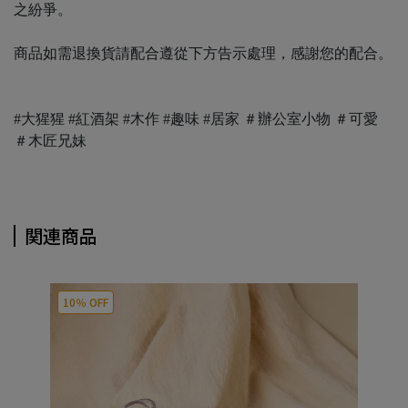
之紛爭。
商品如需退換貨請配合遵從下方告示處理，感謝您的配合。
#大猩猩 #紅酒架 #木作 #趣味 #居家 ＃辦公室小物 ＃可愛
＃木匠兄妹
関連商品
10％ OFF