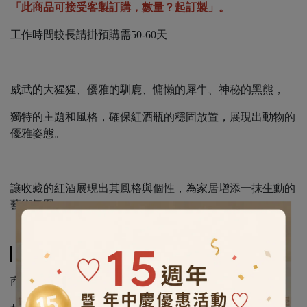
「此商品可接受客製訂購，數量？起訂製」。
工作時間較長請掛預購需50-60天
威武的大猩猩、優雅的馴鹿、慵懶的犀牛、神秘的黑熊，
獨特的主題和風格，確保紅酒瓶的穩固放置，展現出動物的
優雅姿態。
讓收藏的紅酒展現出其風格與個性，為家居增添一抹生動的
藝術氛圍。
スペック
商品尺寸(mm)：285 x 130 x 255