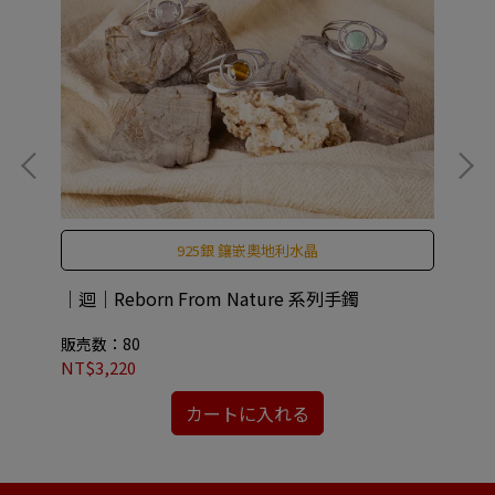
925銀 鑲嵌奧地利水晶
｜迴｜Reborn From Nature 系列手鐲
CO
An
販売数：80
販
NT$3,220
NT
カートに入れる