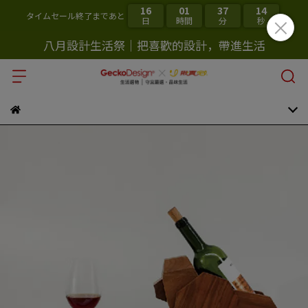
16
01
37
14
タイムセール終了まであと
日
時間
分
秒
八月設計生活祭｜把喜歡的設計，帶進生活