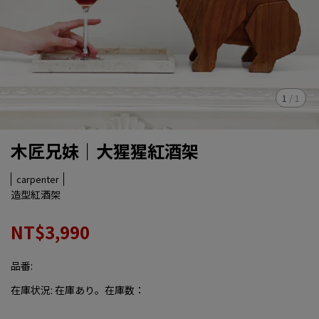
1
/
1
木匠兄妹｜大猩猩紅酒架
carpenter
造型紅酒架
NT$3,990
品番:
在庫状況:
在庫あり。在庫数：