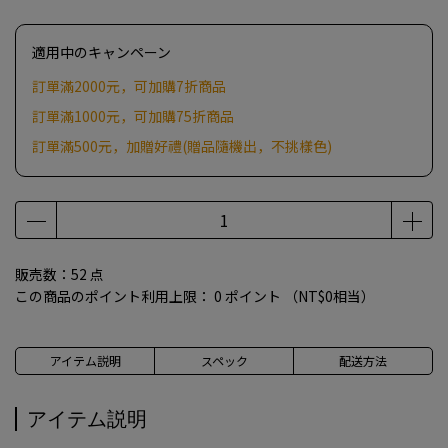
適用中のキャンペーン
訂單滿2000元，可加購7折商品
訂單滿1000元，可加購75折商品
訂單滿500元，加贈好禮(贈品隨機出，不挑樣色)
販売数：52 点
この商品のポイント利用上限：
0
ポイント （
NT$0
相当）
アイテム説明
スペック
配送方法
アイテム説明