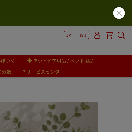
JP ｜ TWD
んぼうぐ
☀ アウトドア用品 / ペット用品
の分類
? サービスセンター