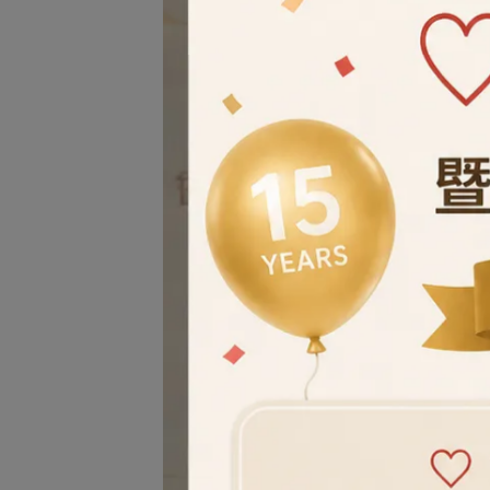
Ha
杯墊 
invali
NT$
10％