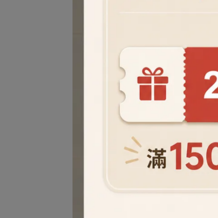
Ha
杯墊 
invali
NT$
10％