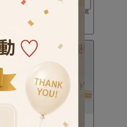
傳承日式組子細工的技法
器窗花
Hands｜花窗DIY體驗包｜木器窗花
杯墊 - 賜福紋
invalid
NT$207
NT$230
10％ OFF