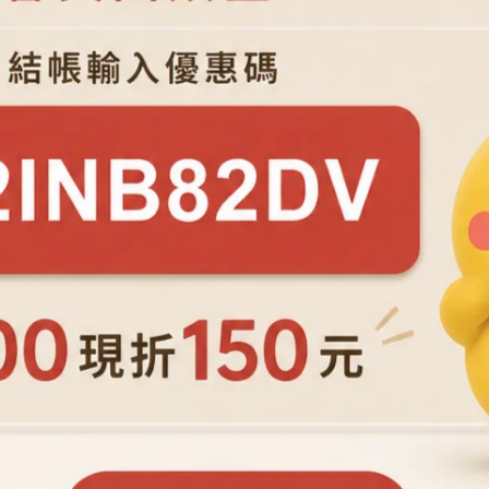
雪花紋,象徵真誠純潔
傳承日式組子細工的技法
nds｜花窗DIY體驗包｜木器窗花
Hands｜花窗DIY體驗包｜木
- 雪花紋
杯墊 - 麻花紋
d
invalid
180
NT$200
NT$162
NT$180
 OFF