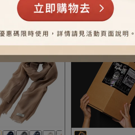
調製自己專屬顏色
100% 純羊絨手工織造
｜INK-500 Color Mix 玩色｜自
St. KARA｜ 和平系列｜尼泊
水組
100%喀什米爾羊絨圍巾
d
invalid
450
NT$500
NT$4,500
12％ OFF