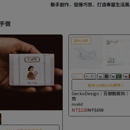
動手創作．發揮巧思．打造專屬生活風
Y手做
20％ OFF
能存100枚50元硬幣！
GeckoDesign｜百變臘腸狗
筒
invalid
NT$120
NT$150