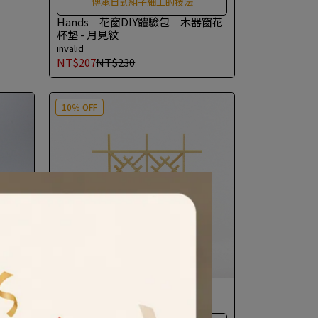
傳承日式組子細工的技法
Hands｜花窗DIY體驗包｜木器窗花
杯墊 - 月見紋
invalid
NT$207
NT$230
10％ OFF