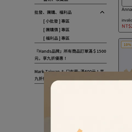
Ann
批發、團購、福利品
invali
[ 小批發 ] 專區
NT$
[ 團購價 ] 專區
[ 福利品 ] 專區
10％
『Hands品牌』所有商品訂單滿＄1500
元，享九折優惠！
Mark Taiwan ＆ 只有蕨~滿600元！享
九折優惠