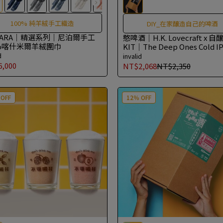
100% 純羊絨手工織造
DIY_在家釀造自己的啤酒
. KARA｜精選系列｜尼泊爾手工
憨啤酒｜H.K. Lovecraft x 
0%喀什米爾羊絨圍巾
KIT｜The Deep Ones Cold I
d
invalid
,000
NT$2,068
NT$2,350
 OFF
12％ OFF