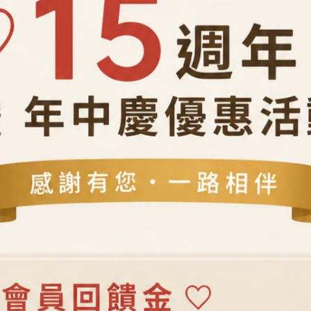
櫻花紋,祈求豐收、富貴繁榮
菱格紋,象徵輪轉改運
nds｜花窗DIY體驗包｜木器窗花
Hands｜花窗DIY體驗包｜木
- 櫻花紋
杯墊 - 菱格紋
d
invalid
171
NT$190
NT$171
NT$190
 OFF
10％ OFF