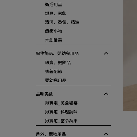
衛浴用品
燈具、家飾
清潔、香氛、精油
療癒小物
木創嚴選
配件飾品、嬰幼兒用品
珠寶、銀飾品
衣著配飾
嬰幼兒用品
品味美食
揪實宅_美食饗宴
揪實宅_料理調味
揪實宅_當令蔬果
戶外、寵物用品