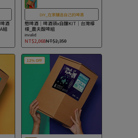
DIY_在家釀造自己的啤酒
自釀啤酒
憨啤酒｜啤酒頭x自釀KIT｜台灣檸
PA組
檬_農夫酸啤組
invalid
NT$2,068
NT$2,350
12％ OFF