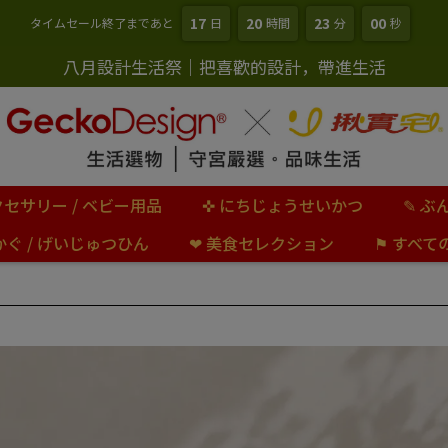
17
20
22
58
タイムセール終了まであと
日
時間
分
秒
八月設計生活祭｜把喜歡的設計，帶進生活
クセサリー / ベビー用品
✜ にちじょうせいかつ
✎ ぶ
 かぐ / げいじゅつひん
❤︎ 美食セレクション
⚑ すべて