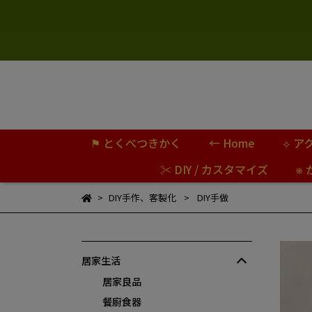
⚑ とくべつきかく
← Home
⟡ ア
✂ DIY / カスタマイズ
⎈
DIY手作、客製化
DIY手做
居家生活
居家良品
餐廚食器