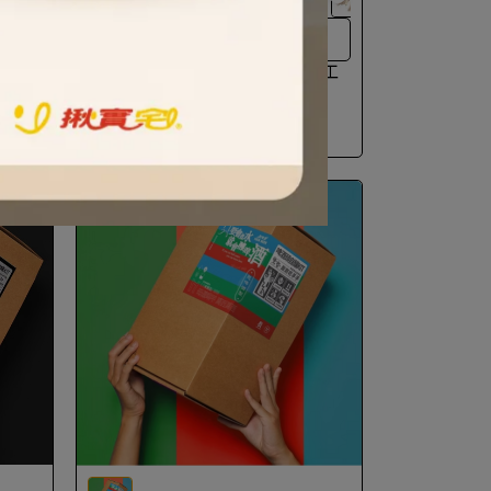
100% 純羊絨手工織造
爾手工
St. KARA｜ 蘭花系列｜尼泊爾手工
100%喀什米爾羊絨圍巾
invalid
NT$3,600
12％ OFF