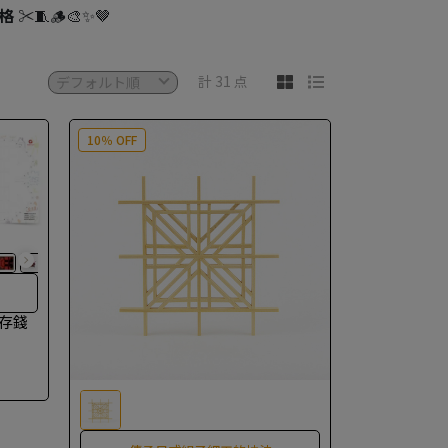
格
✂️🧵🪵🎨✨🤎
計 31 点
10％ OFF
｜存錢