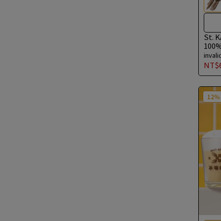
St
10
invali
NT$6
12％