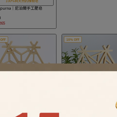
100%純天然的楝樹皂
apurna｜尼泊爾手工肥皂
d
265
 OFF
10％ OFF