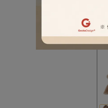
SKB
調墨
invali
NT$