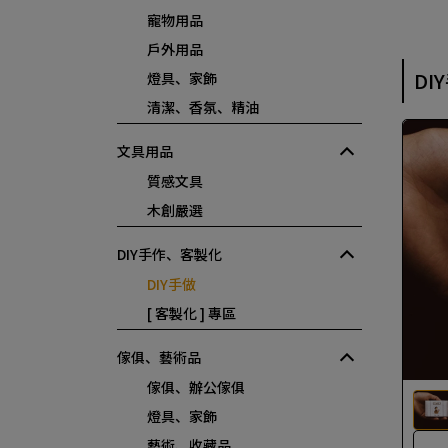
寵物用品
戶外用品
DI
燈具、家飾
清潔、香氛、精油
文具用品
質感文具
木創嚴選
DIY手作、客製化
DIY手做
[ 客製化 ] 專區
傢俱、藝術品
傢俱、辦公傢俱
燈具、家飾
藝術、收藏品