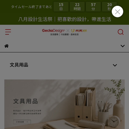
15
22
57
20
タイムセール終了まであと
日
時間
分
秒
八月設計生活祭｜把喜歡的設計，帶進生活
文具用品