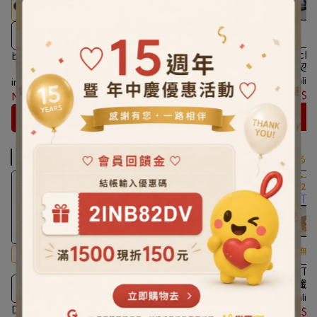
100%於日本海岸收集的海洋
榮獲國際多項設計獎
Geck
塑膠
buoy｜日本海洋再生筆盤
GeckoDesign｜和諧之筆
默契墨
（五色）
｜3色
具組
invalid
invalid
invalid
NT$2,
NT$988
NT$1,550
NT$2,200
カートに入れる
カートに入れる
木創嚴選
もっと見る
12％ OFF
12％ OFF
12％ 
無
DOT
無添加任何塑膠或聚合物
竹纖維
無添加任何塑膠或聚合物
invalid
DOT DESIGN｜re-ing 菱格
DOT DESIGN｜re-ing 菱格
NT$1
盤 - 3入組