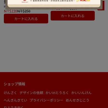
盤 - 2入繽紛搭配
invalid
invalid
NT$247
NT$280
NT$220
NT$250
カートに入れる
カートに入れる
ショップ情報
けんさく
デザインの依頼
かいinとうろく
かいいんけん
へんきんきてい
プライバシーポリシー
めんせきじこう
りようきやく