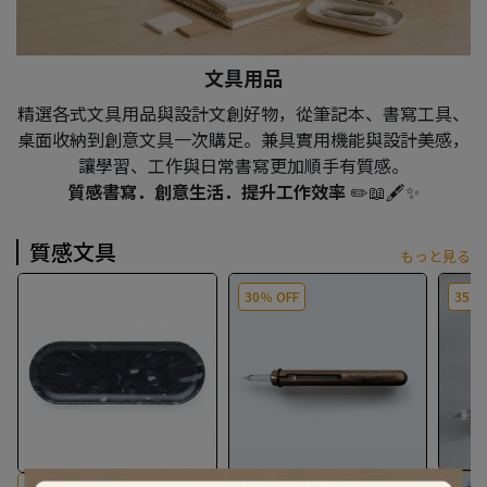
文具用品
精選各式文具用品與設計文創好物，從筆記本、書寫工具、
桌面收納到創意文具一次購足。兼具實用機能與設計美感，
讓學習、工作與日常書寫更加順手有質感。
質感書寫．創意生活．提升工作效率
✏️📖🖋️✨
質感文具
もっと見る
30％ OFF
35％ 