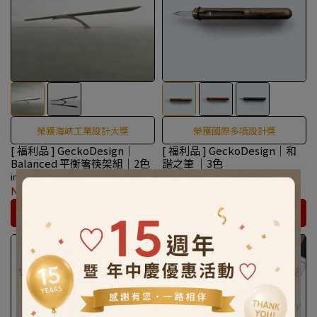
榮獲海峽工業設計大獎
榮獲國際多項設計獎
[ 福利品 ] GeckoDesign｜
[ 福利品 ] GeckoDesign｜和
Balanced 平衡箸筷架組｜2色
諧之筆 ｜3色
invalid
invalid
NT$210
NT$350
NT$1,100
NT$2,200
カートに入れる
カートに入れる
50％ OFF
40％ OFF