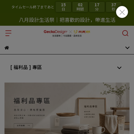
15
02
17
36
タイムセール終了まであと
日
時間
分
秒
八月設計生活祭｜把喜歡的設計，帶進生活
[ 福利品 ] 專區