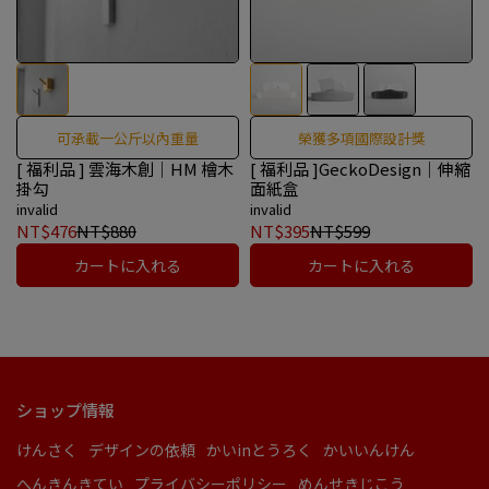
可承載一公斤以內重量
榮獲多項國際設計獎
[ 福利品 ] 雲海木創｜HM 檜木
[ 福利品 ]GeckoDesign｜伸縮
掛勾
面紙盒
invalid
invalid
NT$476
NT$880
NT$395
NT$599
カートに入れる
カートに入れる
ショップ情報
けんさく
デザインの依頼
かいinとうろく
かいいんけん
へんきんきてい
プライバシーポリシー
めんせきじこう