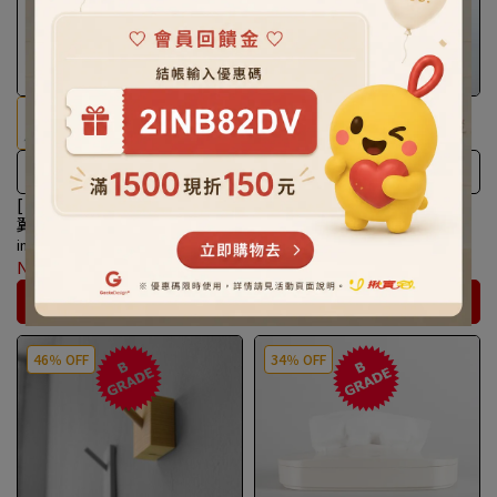
榮獲國際十多項設計獎
榮獲國際十多項設計獎
[ 福利品 ] GeckoDesign｜羽
[ 福利品 ] GeckoDesign｜默
翼蘸水筆｜手工玻璃製品
契墨水瓶 (圓、橢圓瓶)｜手工
玻璃製品
invalid
invalid
NT$650
NT$1,300
NT$540
NT$900
カートに入れる
カートに入れる
46％ OFF
34％ OFF