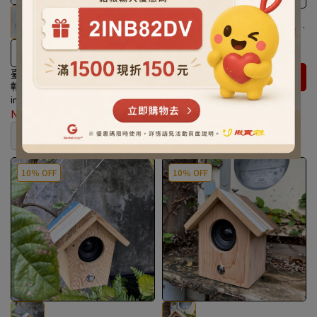
蝶映藝術文化_陶藝家黃浩星
『十二生肖』助眠陶塑枕_藝術
收藏、送禮首選
invalid
台灣設計＋台灣製造
NT$17,160
臺灣印事｜破竹器絹印棉布海
カートに入れる
報
invalid
NT$350
在庫なし
10％ OFF
10％ OFF