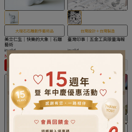
大理石石雕創作藝術品
台灣設計＋台灣製造
美立仁生｜快樂的大象｜石雕
臺灣印事｜五金工具限量海報
藝術
invalid
invalid
NT$7,920
NT$8,800
NT$120
カートに入れる
在庫なし
獨一無二的陶瓷藝術品