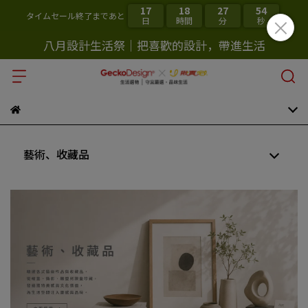
17
18
27
53
タイムセール終了まであと
日
時間
分
秒
八月設計生活祭｜把喜歡的設計，帶進生活
藝術、收藏品