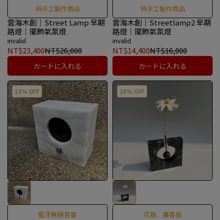
純手工製作商品
純手工製作商品
雲海木創｜Street Lamp 早期
雲海木創｜Streetlamp2 早期
路燈｜擺飾氣氛燈
路燈｜擺飾氣氛燈
invalid
invalid
NT$23,400
NT$26,000
NT$14,400
NT$16,000
カートに入れる
カートに入れる
10％ OFF
10％ OFF
藍牙無線音響
花器、擴香器