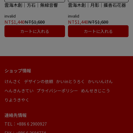
雲海木創｜方石｜無線音響
雲海木創｜月影｜擴香石花器
invalid
invalid
NT$1,440
NT$1,600
NT$1,440
NT$1,600
カートに入れる
カートに入れる
ショップ情報
けんさく
デザインの依頼
かいinとうろく
かいいんけん
へんきんきてい
プライバシーポリシー
めんせきじこう
りようきやく
連絡先情報
TEL：+886 6 2900927