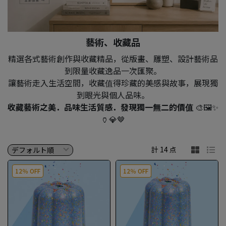
藝術、收藏品
精選各式藝術創作與收藏精品，從版畫、雕塑、設計藝術品
到限量收藏逸品一次匯聚。
讓藝術走入生活空間，收藏值得珍藏的美感與故事，展現獨
到眼光與個人品味。
收藏藝術之美．品味生活質感．發現獨一無二的價值
🎨🖼️✨
🏺💎🤎
計 14 点
12％ OFF
12％ OFF