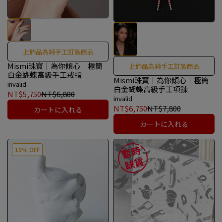
此飾品為純手工訂製商品
Mismi珠寶｜為你傾心｜極簡
此飾品為純手工訂製商品
白金蝴蝶高級手工戒指
Mismi珠寶｜為你傾心｜極簡
invalid
白金蝴蝶高級手工項鍊
NT$5,750
NT$6,800
invalid
NT$6,750
NT$7,800
カートに入れる
カートに入れる
10％ OFF