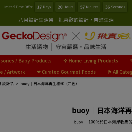
17
20
57
34
Limited Time Offer
Days
Hours
Minutes
Seconds
八月設計生活祭｜把喜歡的設計，帶進生活
sories / Baby Products
✜ Home Living Products
re / Artwork
❤︎ Curated Gourmet Foods
⚑ All Cate
續 設計品
buoy｜日本海洋再生相框（四色）
buoy｜日本海洋
100%於日本海岸收集
buoy