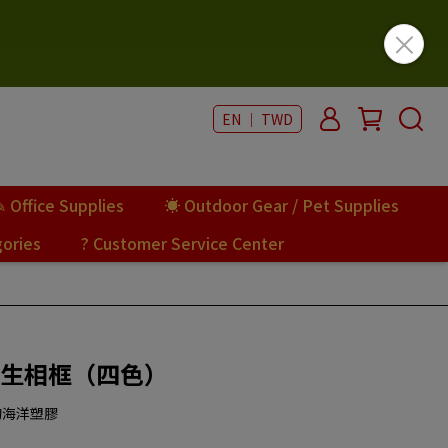
EN ｜ TWD
✎ Office Supplies
☀ Outdoor Gear / Pet Supplies
gories
? Customer Service Center
再生相框（四色）
的海洋塑膠