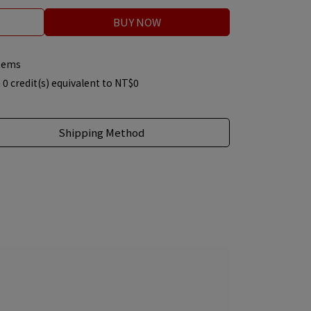
BUY NOW
items
m
0
credit(s) equivalent to
NT$0
Shipping Method