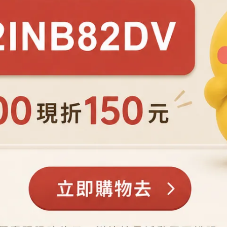
海洋塑膠
(海廢)於buoy的橫濱市製 作所手作而成。
出獨特、迷人、 精心調配的色彩化再生商品。
 生命。
區所收集的海廢原料不同 ，
自己的海洋，美化自己的生活。
。