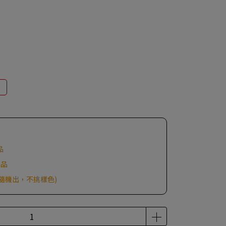
品
商品
品隨機出，不挑樣色)