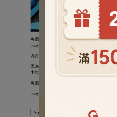
每個buoy商品都是由
100%於日本海岸收集的
buoy不僅環保，還以品牌特有的製作工法創造
為曾經被丟棄的海洋塑膠廢棄物注入了新的美麗
因為每個buoy都是用回收塑膠製成，而回收地
由製作師傅調配出的顏色花樣也都不同。
每個都是獨一無二。 使用buoy提醒我們清淨
buoy相框以地區限定收集的海廢塑料手製而成
Specification