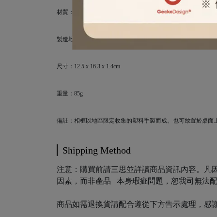
材質：日本海岸回收的海洋塑膠
製造地：日本橫濱
尺寸：12.5 x 16.3 x 1.4cm
重量：85g
備註：相框以地區限定收集的塑料手製而成。也可放置於桌面
Shipping Method
注意：購買前請三思並詳讀商品資訊內容。凡因
因素，而非產品 本身瑕疵問題，恕我司無法
商品如需退換貨請配合遵從下方告示處理，感