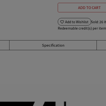
ADD TO CART
Add to Wishlist
Sold: 26 
Redeemable credit(s) per ite
Specification