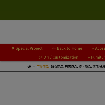
⚑ Special Project
← Back to Home
⟡ Acces
✂ DIY / Customization
⎈ Furnitu
可變商品
,
所有商品
,
居家良品
,
禮、贈品
,
環保/永