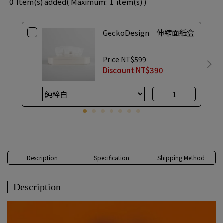
0
Item(s) added
( Maximum:
1
item(s) )
GeckoDesign｜伸縮面紙盒
Price
NT$599
Discount
NT$390
Description
Specification
Shipping Method
Description