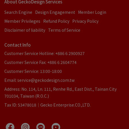
About GeckoDesign Services
Search Engine
Design Engagement
Member Login
Member Privileges
Refund Policy
Privacy Policy
Disclaimer of liability
Terms of Service
Contact Info
Customer Service Hotline: +886 6 2900927
Customer Service Fax: +886 6 2604774
Customer Service: 13:00-18:00
Email: service@geckodesign.com.tw
Address: No. 114, Ln. 111, Renhe Rd., East Dist., Tainan City
701034, Taiwan (R.O.C.)
Tax ID: 53478018｜Gecko Enterprise.CO.,LTD.