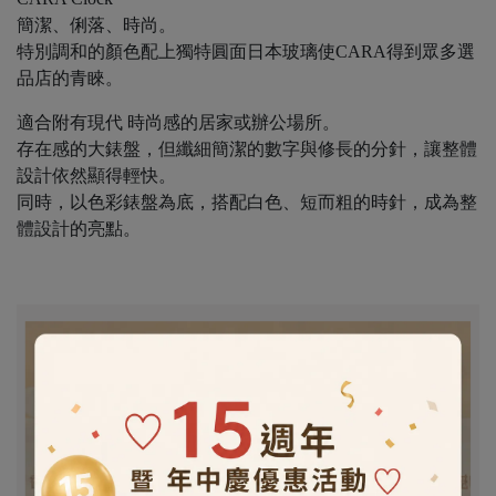
簡潔、俐落、時尚。
特別調和的顏色配上獨特圓面日本玻璃使CARA得到眾多選
品店的青睞。
適合附有現代 時尚感的居家或辦公場所。
存在感的大錶盤，但纖細簡潔的數字與修長的分針，讓整體
設計依然顯得輕快。
同時，以色彩錶盤為底，搭配白色、短而粗的時針，成為整
體設計的亮點。